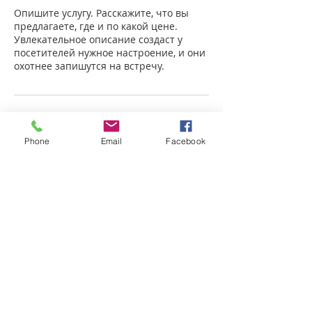
Опишите услугу. Расскажите, что вы
предлагаете, где и по какой цене.
Увлекательное описание создаст у
посетителей нужное настроение, и они
охотнее запишутся на встречу.
Phone
Email
Facebook
Posti 29,
Haapsalu
tel:
+372 5341 4223
taksipubi@gmail.com