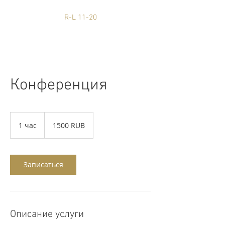
R-L 11-20
Конференция
1500
Venemaa
1 час
1
1500 RUB
rubla
ч
а
Записаться
Описание услуги