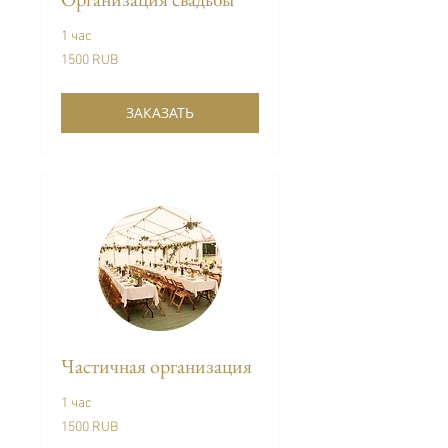
1 час
1500
1500 RUB
Venemaa
rubla
ЗАКАЗАТЬ
Частичная организация
1 час
1500
1500 RUB
Venemaa
rubla