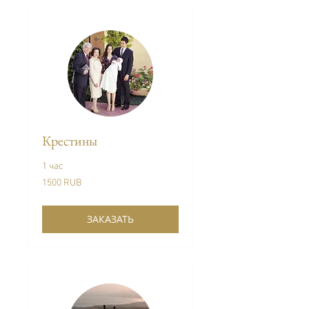
Крестины
1 час
1500
1500 RUB
Venemaa
rubla
ЗАКАЗАТЬ