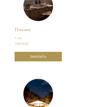
Пикник
1 час
1500
1500 RUB
Venemaa
rubla
ЗАКАЗАТЬ