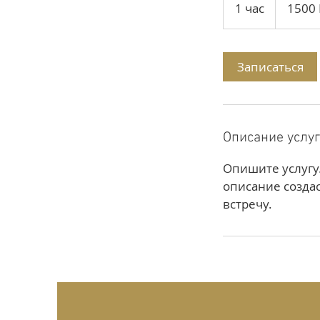
1 час
1
1500
rubla
ч
а
Записаться
Описание услу
Опишите услугу.
описание создас
встречу.