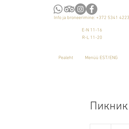
Info ja broneerimine: +372 5341 422
E-N 11-16
R-L 11-20
Pealeht
Menüü EST/ENG
Пикник
1500
Venemaa