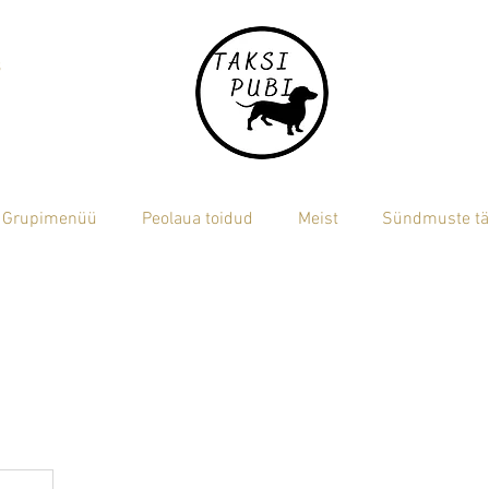
3
Grupimenüü
Peolaua toidud
Meist
Sündmuste tä